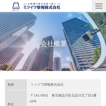
製品・サービス
企業情報
グループ
会社概要
採用情報
お問い合わせ
名称
ミツイワ情報株式会社
〒141-0001 東京都品川区北品川五丁目1番
18号
本社