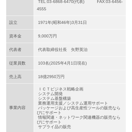
TEL:03-6868-6470(代表) FAX:03-6456-
4555
設立
1971年(昭和46年)3月31日
資本金
9,000万円
代表者
代表取締役社長 矢野英治
従業員数
103名(2025年4月1日現在)
売上高
18億2950万円
ＩＣＴビジネス戦略企画
システム開発
システム基盤構築
業務運用支援／システム運用サポート
事業内容
パッケージおよび高生産性ツールの販売なら
びにサポート
情報関連・ネットワーク関連機器の販売なら
びにサポート
サプライ品の販売